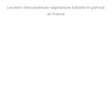
01
Location d’excavatrices-aspiratrices à Bastia et partout
en France
Nos services
02